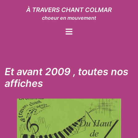
Aller
À TRAVERS CHANT COLMAR
au
choeur en mouvement
contenu
Ouvrir/fermer
le
menu
Et avant 2009 , toutes nos
affiches