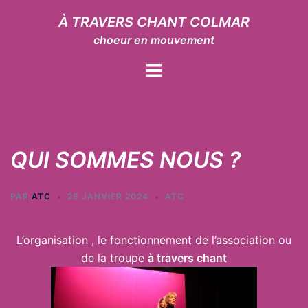
Aller
À TRAVERS CHANT COLMAR
au
choeur en mouvement
contenu
Ouvrir/fermer
le
menu
QUI SOMMES NOUS ?
PAR
ATC
28 JANVIER 2024
ATC
L’organisation , le fonctionnement de l’association ou
de la troupe
à travers chant